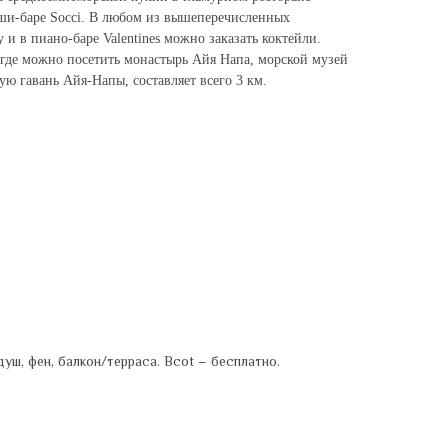
уши-баре Socci. В любом из вышеперечисленных
y и в пиано-баре Valentines можно заказать коктейли.
 где можно посетить монастырь Айя Напа, морской музей
ю гавань Айя-Напы, составляет всего 3 км.
уш, фен, балкон/терраса. Bcot – бесплатно.