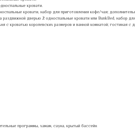
односпальные кровати.
носпальные кровати, набор для приготовления кофе/чая; дополнитель
а раздвижной дверью 2 односпальные кровати или BunkBed, набор для
я с кроватью королевских размеров и ванной комнатой; гостиная с ди
ительные программы, хамам, сауна, крытый бассейн