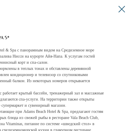
A 5*
tel & Spa с панорамным видом на Средиземное море
залива Нисси на курорте Айя-Напа. К услугам гостей
еннисный корт и спа-салон.
формлены в теплых тонах и обставлены деревянной
овлен кондиционер и телевизор со спутниковыми
венный балкон. Из некоторых номеров открывается
c работает крытый бассейн, тренажерный зал и массажные
едлагаются спа-услуги. На территории также открыты
е супермаркет и сувенирный магазин.
тающие при Adams Beach Hotel & Spa, предлагают гостям
ых блюда из свежей рыбы в ресторане Vala Beach Club,
йна Vitaminas, питание по системе «шведский стол» в
да средиземноморской кухни в гламурном ресторане