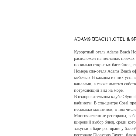
ADAMS BEACH HOTEL & SP
Курортный отель Adams Beach Ho
расположен на песчаных пляжах 
несколько открытых бассейнов, т
Номера спа-отеля Adams Beach о
мебелью. В каждом из них устан
каналами, а также имеется собст
потрясающий вид на море.
В оздоровительном клубе Olympi
кабинеты. В спа-центре Coral пр
несколько магазинов, в том числ
Многочисленные рестораны, рабо
широкий выбор блюд, среди котор
закуски в баре-ресторане у бассе
ресторане Dionyssos Tavern, блю