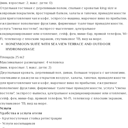
(мин. взрослые: 2, макс. дети: 0)
Отдельная гостиная с деревянным полом, спальня с кроватью king-size и
ковровым покрытием, просторный балкон, халаты и тапочки, принадлежности
для приготовления чая и кофе, эспрессо-машина, марочное вино по прибытии,
ежедневное пополнение фруктами, фирменные туалетные принадлежности,
услуга "смена постели", экспресс-выселение, центральное
кондиционирование или отопление, сейф, фен, мини-бар, прямой телефон, Wi-
Fi, телевизор с плоским экраном, спутниковое ТВ, вид на море.
HONEYMOON SUITE WITH SEA VIEW TERRACE AND OUTDOOR
HYDROMASSAGE
Площадь 25 m2
Максимальное размещение: 4 человека
(мин. взрослые: 1, макс. дети: 2)
Двуспальная кровать, деревянный пол, диван, большая терраса с шезлонгами,
зонтиками и джакузи на открытом воздухе, халаты, тапочки, принадлежности
для приготовления чая и кофе, марочное вино по прибытии, ежедневное
пополнение фруктами, фирменные туалетные принадлежности, услуга "смена
постели", экспресс-выписка, центральное кондиционирование или отопление,
сейф, фен, мини-бар, прямой телефон, Wi-Fi, телевизор с плоским экраном,
спутниковое ТВ, вид на море.
Услуги
Удобства и услуги отеля
- Круглосуточная стойка регистрации
- Услуги носильщиков