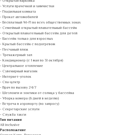
- Открытая парковка
- Услуги прачечной и химчистки
- Гладильная комната
- Прокат автомобилей
- Бесплатный Wi-Fi во всех общественных зонах
- Семейный открытый плавательный бассейн
- Открытый плавательный бассейн для детей
- Бассейн только для взрослых
- Крытый бассейн с подогревом
- Песчаный пляж
- Тренажерный зал
- Кондиционер (с 1 мая по 31 октября)
- Центральное отопление
- Сувенирный магазин
- Интернет-уголок
- Спа-центр
- Врач по вызову 24/7
- Шезлонги и зонтики от солнца у бассейна
- Уборка номера (6 дней в неделю)
- Встреча в аэропорту (по запросу)
- Секретарские услуги
- Служба такси
Тип питания
All inclusive
Расположение