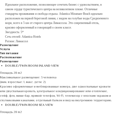
Идеальное расположение, позволяющее сочетать бизнес с удовольствием, в
самом сердце туристического центра на великолепном пляже. Отличные
стандарты проживания и свобода отдыха. Atlantica Miramare Beach идеально
расположен на первой береговой линии, с видом на голубые воды Средиземного
моря, всего в 5 км от старого центра Лимассола. Это современный отель,
красиво оформленный и говорящий о своем классе.
Звездность: 5*
Сеть отелей: Atlantica Hotels
Регион: Лимассол
Размещение
Услуги
Тип питания
Расположение
Размещение
DOUBLE/TWIN ROOM INLAND VIEW
Площадь 28 m2
Максимальное размещение: 3 человека
(мин. взрослые: 1, макс. дети: 2)
Красиво оформленные и меблированные номера, две односпальные кровати
или двуспальная кровать, центральное кондиционирование или отопление,
сейф, фен, мини-бар, прямой телефон, Wi-Fi, телевизор с плоским экраном и
спутниковыми каналами, отдельный балкон и вид на внутреннюю территорию.
DOUBLE/TWIN ROOM SEA VIEW
Площадь 28 m2