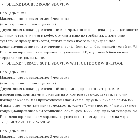
DELUXE DOUBLE ROOM SEA VIEW
Площадь 39 m2
Максимальное размещение: 4 человека
(мин. взрослые: 1, макс. дети: 2)
Двуспальная кровать, деревянный или мраморный пол, диван, принадлежности
для приготовления чая и кофе, фрукты и вино по прибытии, фирменные
туалетные принадлежности, услуга "смена постели", центральное
кондиционирование или отопление, сейф, фен, мини-бар, прямой телефон, Wi-
Fi, телевизор с плоским экраном, спутниковое ТВ, отдельный балкон или
терраса с видом на море.
DELUXE TERRACE SUITE SEA VIEW WITH OUTDOOR WHIRLPOOL
Площадь 25 m2
Максимальное размещение: 4 человека
(мин. взрослые: 1, макс. дети: 2)
Двуспальная кровать, деревянный пол, диван, просторная терраса с
шезлонгами, зонтиками и джакузи на открытом воздухе, халаты, тапочки,
принадлежности для приготовления чая и кофе, фрукты и вино по прибытии,
фирменные туалетные принадлежности, услуга "смена постели", центральное
кондиционирование или отопление, сейф, фен, мини-бар, прямой телефон, Wi-
Fi, телевизор с плоским экраном, спутниковое телевидение, вид на море.
JUNIOR SUITE SEA VIEW
Площадь 38 m2
Максимальное размещение: 2 человека