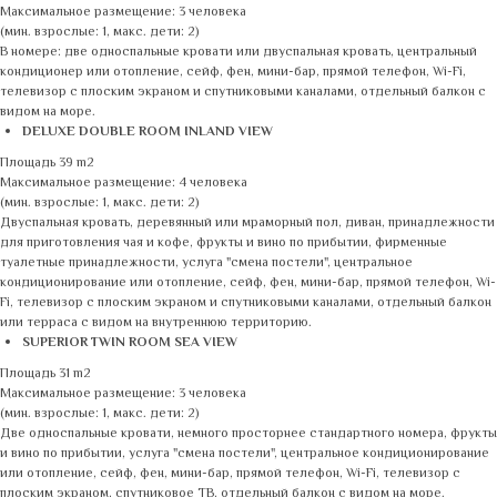
Максимальное размещение: 3 человека
(мин. взрослые: 1, макс. дети: 2)
В номере: две односпальные кровати или двуспальная кровать, центральный
кондиционер или отопление, сейф, фен, мини-бар, прямой телефон, Wi-Fi,
телевизор с плоским экраном и спутниковыми каналами, отдельный балкон с
видом на море.
DELUXE DOUBLE ROOM INLAND VIEW
Площадь 39 m2
Максимальное размещение: 4 человека
(мин. взрослые: 1, макс. дети: 2)
Двуспальная кровать, деревянный или мраморный пол, диван, принадлежности
для приготовления чая и кофе, фрукты и вино по прибытии, фирменные
туалетные принадлежности, услуга "смена постели", центральное
кондиционирование или отопление, сейф, фен, мини-бар, прямой телефон, Wi-
Fi, телевизор с плоским экраном и спутниковыми каналами, отдельный балкон
или терраса с видом на внутреннюю территорию.
SUPERIOR TWIN ROOM SEA VIEW
Площадь 31 m2
Максимальное размещение: 3 человека
(мин. взрослые: 1, макс. дети: 2)
Две односпальные кровати, немного просторнее стандартного номера, фрукты
и вино по прибытии, услуга "смена постели", центральное кондиционирование
или отопление, сейф, фен, мини-бар, прямой телефон, Wi-Fi, телевизор с
плоским экраном, спутниковое ТВ, отдельный балкон с видом на море.