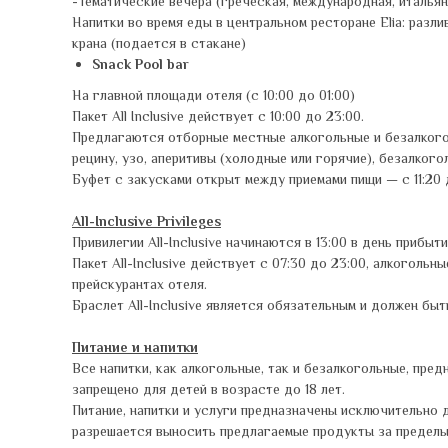
-Тематические вечера (греческая, международная, итальянс
Напитки во время еды в центральном ресторане Elia: разлив
крана (подается в стакане)
Snack Pool bar
На главной площади отеля (с 10:00 до 01:00)
Пакет
All Inclusive действует с 10:00 до 23:00.
Предлагаются отборные местные алкогольные и безалкогольн
рецину, узо, аперитивы (холодные или горячие), безалкого
Буфет с закусками открыт между приемами пищи — с 11:20 до
All-Inclusive Privileges
Привилегии All-Inclusive начинаются в 13:00 в день прибыт
Пакет All-Inclusive действует с 07:30 до 23:00, алкоголь
прейскурантах отеля.
Браслет All-Inclusive является обязательным и должен бы
Питание и напитки
Все напитки, как алкогольные, так и безалкогольные, пр
запрещено для детей в возрасте до 18 лет.
Питание, напитки и услуги предназначены исключительно 
разрешается выносить предлагаемые продукты за пределы