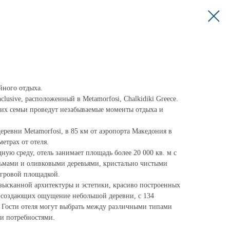
йного отдыха.
nclusive, расположенный в Metamorfosi, Chalkidiki Greece.
и их семьи проведут незабываемые моменты отдыха и
деревни Metamorfosi, в 85 км от аэропорта Македония в
етрах от отеля.
ую среду, отель занимает площадь более 20 000 кв. м с
мами и оливковыми деревьями, кристально чистыми
игровой площадкой.
изысканной архитектуры и эстетики, красиво построенных
, создающих ощущение небольшой деревни, с 134
 Гости отеля могут выбрать между различными типами
ми потребностями.