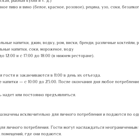
кая, рыбная кухня и т. д.)
ное пиво и вино (белое, красное, розовое), рецина, узо, соки, безалк
ые напитки, джин, водку, ром, виски, бренди, различные коктейли, ра
льные напитки, соки, мороженое, воду
 12:00 и с 17:00 до 18:00 (в нижнем ресторане).
ия гостя и заканчиваются в 11:00 в день их отъезда.
ные напитки — с 10:00 до 23:00. После окончания дня любое потреблен
ть надет или постоянно предъявляться.
едназначены исключительно для личного потребления и подаются по од
для личного потребления. Гости могут наслаждаться неограниченным к
 помещений, где они подаются.