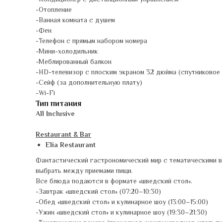
-Кондиционер с дистанционным управлением
-Отопление
-Ванная комната с душем
-Фен
-Телефон с прямым набором номера
-Мини-холодильник
-Меблированный балкон
-HD-телевизор с плоским экраном 32 дюйма (спутниковое
-Сейф (за дополнительную плату)
-Wi-Fi
Тип питания
All Inclusive
Restaurant & Bar
Elia Restaurant
Фантастический гастрономический мир с тематическими ве
выбрать между приемами пищи.
Все блюда подаются в формате «шведский стол».
-Завтрак «шведский стол» (07:20–10:30)
-Обед «шведский стол» и кулинарное шоу (13:00–15:00)
-Ужин «шведский стол» и кулинарное шоу (19:30–21:30)