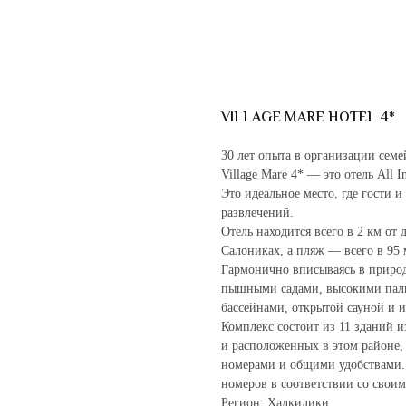
VILLAGE MARE HOTEL 4*
30 лет опыта в организации семе
Village Mare 4* — это отель All I
Это идеальное место, где гости 
развлечений.
Отель находится всего в 2 км от 
Салониках, а пляж — всего в 95 м
Гармонично вписываясь в природн
пышными садами, высокими паль
бассейнами, открытой сауной и 
Комплекс состоит из 11 зданий 
и расположенных в этом районе
номерами и общими удобствами.
номеров в соответствии со свои
Регион: Халкидики