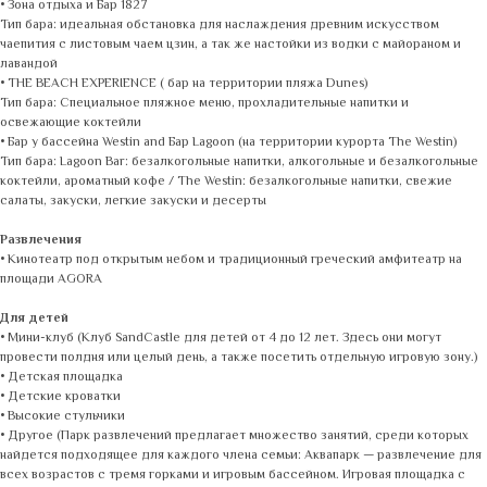
• Зона отдыха и Бар 1827
Тип бара: идеальная обстановка для наслаждения древним искусством
чаепития с листовым чаем цзин, а так же настойки из водки с майораном и
лавандой
• THE BEACH EXPERIENCE ( бар на территории пляжа Dunes)
Тип бара: Специальное пляжное меню, прохладительные напитки и
освежающие коктейли
• Бар у бассейна Westin and Бар Lagoon (на территории курорта The Westin)
Тип бара: Lagoon Bar: безалкогольные напитки, алкогольные и безалкогольные
коктейли, ароматный кофе / The Westin: безалкогольные напитки, свежие
салаты, закуски, легкие закуски и десерты
Развлечения
• Кинотеатр под открытым небом и традиционный греческий амфитеатр на
площади AGORA
Для детей
• Мини-клуб (Клуб SandCastle для детей от 4 до 12 лет. Здесь они могут
провести полдня или целый день, а также посетить отдельную игровую зону.)
• Детская площадка
• Детские кроватки
• Высокие стульчики
• Другое (Парк развлечений предлагает множество занятий, среди которых
найдется подходящее для каждого члена семьи: Аквапарк — развлечение для
всех возрастов с тремя горками и игровым бассейном. Игровая площадка с