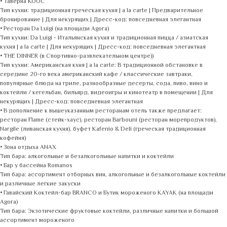
• Таверна KOOC
Тип кухни: традиционная греческая кухня | a la carte | Предварительное
бронирование | Для некурящих | Дресс-код: повседневная элегантная
• Ресторан Da Luigi (на площади Agora)
Тип кухни: Da Luigi - Итальянская кухня и традиционная пицца / азиатская
кухня | a la carte | Для некурящих | Дресс-код: повседневная элегантная
• THE DINNER (в Спортивно-развлекательном центре))
Тип кухни: Американская кхня | a la carte: В традиционной обстановке в
середине 20-го века американский кафе / классические завтраки,
популярные блюда на гриле, разнообразные десерты, сода, пиво, вино и
коктейли / кегельбан, бильярд, видеоигры и кинотеатр в помещении | Для
некурящих | Дресс-код: повседневная элегантная
• В дополнение к вышеуказанным ресторанам отель также предлагает:
ресторан Flame (стейк-хаус), ресторан Barbouni (ресторан морепродуктов),
Nargile (ливанская кухня), буфет Kafenio & Deli (греческая традиционная
кофейня)
• Зона отдыха ANAX
Тип бара: алкогольные и безалкогольные напитки и коктейли
• Бар у бассейна Romanos
Тип бара: ассортимент отборных вин, алкогольные и безалкогольные коктейли
и различные легкие закуски
• Гавайский Коктейл-бар BRANCO и Бутик мороженого KAYAK (на площади
Agora)
Тип бара: Экзотические фруктовые коктейли, различные напитки и большой
ассортимент мороженого