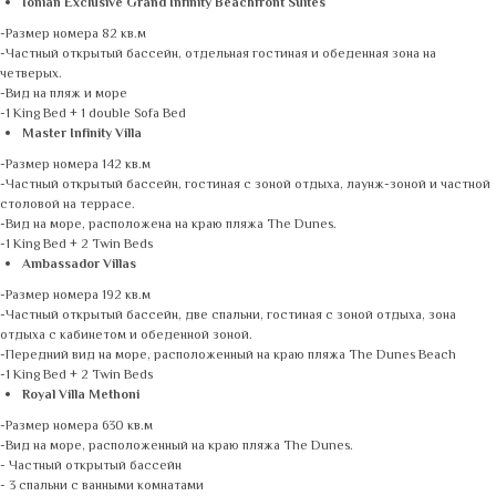
Ionian Exclusive Grand Infinity Beachfront Suites
-Размер номера 82 кв.м
-Частный открытый бассейн, отдельная гостиная и обеденная зона на
четверых.
-Вид на пляж и море
-1 King Bed + 1 double Sofa Bed
Master Infinity Villa
-Размер номера 142 кв.м
-Частный открытый бассейн, гостиная с зоной отдыха, лаунж-зоной и частной
столовой на террасе.
-Вид на море, расположена на краю пляжа The Dunes.
-1 King Bed + 2 Twin Beds
Ambassador Villas
-Размер номера 192 кв.м
-Частный открытый бассейн, две спальни, гостиная с зоной отдыха, зона
отдыха с кабинетом и обеденной зоной.
-Передний вид на море, расположенный на краю пляжа The Dunes Beach
-1 King Bed + 2 Twin Beds
Royal Villa Methoni
-Размер номера 630 кв.м
-Вид на море, расположенный на краю пляжа The Dunes.
- Частный открытый бассейн
- 3 спальни с ванными комнатами