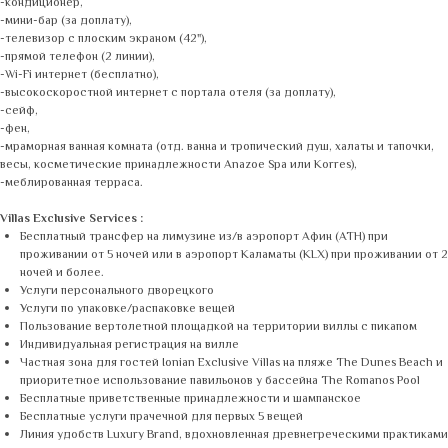
-кондиционер,
-мини-бар (за доплату),
-телевизор с плоским экраном (42"),
-прямой телефон (2 линии),
-Wi-Fi интернет (бесплатно),
-высокоскоростной интернет с портала отеля (за доплату),
-сейф,
-фен,
-мраморная ванная комната (отд. ванна и тропический душ, халаты и тапочки,
весы, косметические принадлежности Anazoe Spa или Korres),
-меблированная терраса.
Villas Exclusive Services :
Бесплатный трансфер на лимузине из/в аэропорт Афин (ATH) при
проживании от 5 ночей или в аэропорт Каламаты (KLX) при проживании от 2
ночей и более.
Услуги персонального дворецкого
Услуги по упаковке/распаковке вещей
Пользование вертолетной площадкой на территории виллы с пикапом
Индивидуальная регистрация на вилле
Частная зона для гостей Ionian Exclusive Villas на пляже The Dunes Beach и
приоритетное использование павильонов у бассейна The Romanos Pool
Бесплатные приветственные принадлежности и шампанское
Бесплатные услуги прачечной для первых 5 вещей
Линия удобств Luxury Brand, вдохновленная древнегреческими практиками