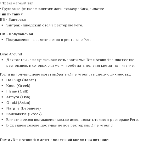
• Тренажерный зал
• Групповые фитнесc-занятия: йога, аквааэробика, пилатес
Тип питания
BB - Завтраки
Завтрак - шведский стол в ресторане Pero.
HB - Полупансион
Полупансион - шведский стол в ресторане Pero.
Dine Around
Для гостей на полупансионе есть программа
Dine Around
во множестве
ресторанов, в которых они могут пообедать, получая кредит на питание.
Гости на полупансионе могут выбрать «Dine Around» в следующих местах:
Da Luigi (Italian)
Kooc (Greek)
Flame (Grill)
Armyra (Fish)
Onuki (Asian)
Nargile (Lebanese)
Souvlakerie (Greek)
В низкий сезон полупансион можно использовать только в ресторане Pero.
В Среднем сезоне доступны не все рестораны Dine Around.
Гости
«Dine Around» имеют следующий кредит на питание: