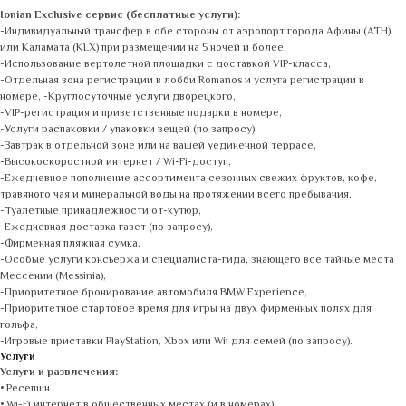
Ionian Exclusive сервис (бесплатные услуги):
-Индивидуальный трансфер в обе стороны от аэропорт города Афины (АТН)
или Каламата (KLX) при размещении на 5 ночей и более.
-Использование вертолетной площадки с доставкой VIP-класса,
-Отдельная зона регистрации в лобби Romanos и услуга регистрации в
номере, -Круглосуточные услуги дворецкого,
-VIP-регистрация и приветственные подарки в номере,
-Услуги распаковки / упаковки вещей (по запросу),
-Завтрак в отдельной зоне или на вашей уединенной террасе,
-Высокоскоростной интернет / Wi-Fi-доступ,
-Ежедневное пополнение ассортимента сезонных свежих фруктов, кофе,
травяного чая и минеральной воды на протяжении всего пребывания,
-Туалетные принадлежности от-кутюр,
-Ежедневная доставка газет (по запросу),
-Фирменная пляжная сумка.
-Особые услуги консьержа и специалиста-гида, знающего все тайные места
Мессении (Messinia),
-Приоритетное бронирование автомобиля BMW Experience,
-Приоритетное стартовое время для игры на двух фирменных полях для
гольфа,
-Игровые приставки PlayStation, Xbox или Wii для семей (по запросу).
Услуги
Услуги и развлечения:
• Ресепшн
• Wi-Fi интернет в общественных местах (и в номерах)