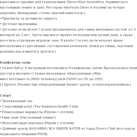
канатами и горками для скалолазания. Баскетбол, волейбол, бадминтон и
настольный теннис в зале. Ресторан American Diner и боулинг на четыре
дорожки, бильярдные столы, крытый кинотеатр.)
• Присмотр за детьми по запросу
• Детские программы
• Детские ясли (Клуб Cocoon предназначен для самых маленьких гостей: от 4
месяцев до 3 лет. Здесь они могут провести полдня или целый день, а также
посетить отдельную игровую зону. В клубе Cocoon дети получат яркие
впечатления от рисования, составления коллажей, лепки из глины, черчения,
ролевых игр и многого другого.)
Конференц-залы
• Grand Hall (с 9-метровым потолком) и 11 конференц-залов: Высокоскоростной
доступ в интернет | Аудио-визуальное оборудование | Max
вместительность (1600 человек) | кв.м (5000 (от 50 до 200)
) | Другое (Полностью оборудованный бизнес-центр, услуги переводчиков.)
Спорт
• Тренажерный зал
• Спортивный клуб (The Romanos Health Club)
• Пешеходные маршруты (Рядом с отелем)
• Пинг-понг (Настольный теннис)
• Велосипедная дорожка (Рядом с отелем)
• Дайвинг-центр (NAVARINO SEA UNDER WATER от Aqua Divers Club (все курсы
подводного плавания PADI))