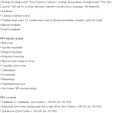
• Гольф (Гольф-клуб "The Dunes Course", гольф-академия, гольф-клуб "The Bay
Course" (10 км от отеля, предоставляется автобус каждые 40 минут))
• Каякинг
• Сквош (сквош-корт)
• Теннисный корт (2 теннисных корта (включая мини-теннис для детей))
• Виндсерфинг
• Кайтсерфинг
SPA процедуры
• Массаж
• Ароматерапия
• Гидротерапия
• Рефлексология
• Маски для лица и тела
• Скрабы для тела
• Эпиляция
• Педикюр
• Маникюр
• Парикмахерская
• Детские SPA процедуры
SPA услуги
• Хаммам (2 хаммама, доступны с 08.00 до 20.00)
• Крытый бассейн (Закрытый бассейн 18 м, доступен с 08.00 до 20.00)
• Джакузи (Доступно с 08.00 до 20.00)