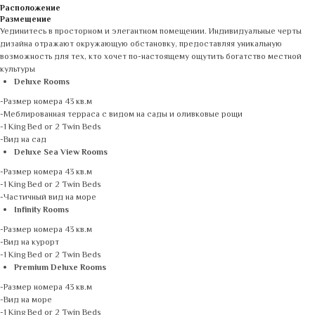
Расположение
Размещение
Уединитесь в просторном и элегантном помещении. Индивидуальные черты
дизайна отражают окружающую обстановку, предоставляя уникальную
возможность для тех, кто хочет по-настоящему ощутить богатство местной
культуры
Deluxe Rooms
-Размер номера 43 кв.м
-Меблированная терраса с видом на сады и оливковые рощи
-1 King Bed or 2 Twin Beds
-Вид на сад
Deluxe Sea View Rooms
-Размер номера 43 кв.м
-1 King Bed or 2 Twin Beds
-Частичный вид на море
Infinity Rooms
-Размер номера 43 кв.м
-Вид на курорт
-1 King Bed or 2 Twin Beds
Premium Deluxe Rooms
-Размер номера 43 кв.м
-Вид на море
-1 King Bed or 2 Twin Beds