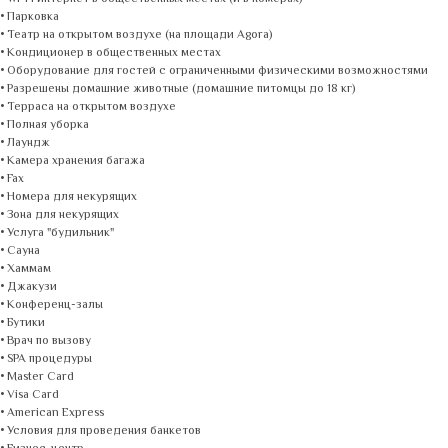
• Парковка
• Театр на открытом воздухе (на площади Agora)
• Кондиционер в общественных местах
• Оборудование для гостей с ограниченными физическими возможностями
• Разрешены домашние животные (домашние питомцы до 18 кг)
• Терраса на открытом воздухе
• Полная уборка
• Лаундж
• Камера хранения багажа
• Fax
• Номера для некурящих
• Зона для некурящих
• Услуга "будильник"
• Сауна
• Хаммам
• Джакузи
• Конференц-залы
• Бутики
• Врач по вызову
• SPA процедуры
• Master Card
• Visa Card
• American Express
• Условия для проведения банкетов