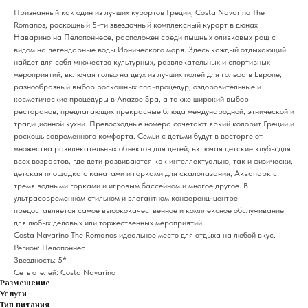
Признанный как один из лучших курортов Греции, Costa Navarino The
Romanos, роскошный 5-ти звездочный комплексный курорт в дюнах
Наварино на Пелопоннесе, расположен среди пышных оливковых рощ с
видом на легендарные воды Ионического моря. Здесь каждый отдыхающий
найдет для себя множество культурных, развлекательных и спортивных
мероприятий, включая гольф на двух из лучших полей для гольфа в Европе,
разнообразный выбор роскошных спа-процедур, оздоровительные и
косметические процедуры в Anazoe Spa, а также широкий выбор
ресторанов, предлагающих прекрасные блюда международной, этнической и
традиционной кухни. Превосходные номера сочетают яркий колорит Греции и
роскошь современного комфорта. Семьи с детьми будут в восторге от
множества развлекательных объектов для детей, включая детские клубы для
всех возрастов, где дети развиваются как интеллектуально, так и физически,
детская площадка с канатами и горками для скалолазания, Аквапарк с
тремя водными горками и игровым бассейном и многое другое. В
ультрасовременном стильном и элегантном конференц-центре
предоставляется самое высококачественное и комплексное обслуживание
для любых деловых или торжественных мероприятий.
Costa Navarino The Romanos идеальное место для отдыха на любой вкус.
Регион: Пелопоннес
Звездность: 5*
Сеть отелей: Costa Navarino
Размещение
Услуги
Тип питания