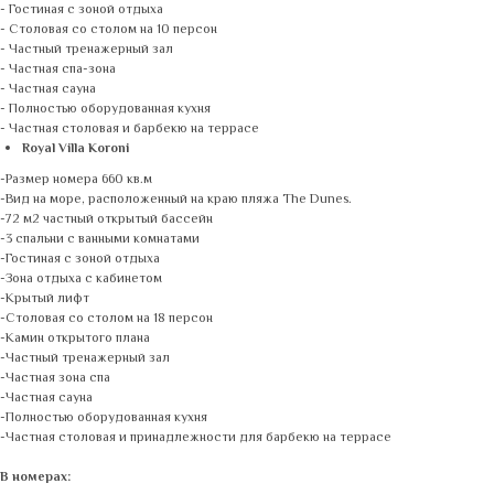
- Гостиная с зоной отдыха
- Столовая со столом на 10 персон
- Частный тренажерный зал
- Частная спа-зона
- Частная сауна
- Полностью оборудованная кухня
- Частная столовая и барбекю на террасе
Royal Villa Koroni
-Размер номера 660 кв.м
-Вид на море, расположенный на краю пляжа The Dunes.
-72 м2 частный открытый бассейн
-3 спальни с ванными комнатами
-Гостиная с зоной отдыха
-Зона отдыха с кабинетом
-Крытый лифт
-Столовая со столом на 18 персон
-Камин открытого плана
-Частный тренажерный зал
-Частная зона спа
-Частная сауна
-Полностью оборудованная кухня
-Частная столовая и принадлежности для барбекю на террасе
В номерах: