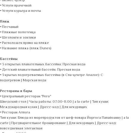
• Бизнес-центр
• Услуги прачечной
• Услуги курьера и почты
Пляж
• Песчаный
• Пляжные полотенца
• Шезлонги и зонтики
• Расположен прямо на пляже
• Название пляжа (пляж Dunes)
Бассейны
• 3 открытых плавательных бассейна: Пресная вода
• Детский плавательный бассейн: Пресная вода
• 3 крытых подогреваемых бассейна (в Спа-центре Anazoe): С
подогревом | Морская вода
Рестораны и бары
• Центральный ресторан "Pero"
Шведский стол | Часы работы: 07.00-11.00 | a la carte | Тип кухни:
Международная кухня | Дресс-код | Для некурящих
• Ресторан Armyra
Тип кухни: Блюда из морепродуктов от шеф-повара Йоргоса Папайоанну | a la
carte | Предварительное бронирование | Для некурящих | Дресс-код:
повседневная элегантная