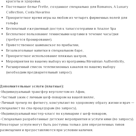
красоты и здоровья.
Постельное белье Frette, созданное специально для Romanos, A Luxury
Collection, Costa Navarino
Приоритетное время игры на любом из четырех фирменных полей для
гольфа
Бесплатный ежедневный доступ к талассотерапии в Anazoe Spa
Бесплатное пользование теннисными кортами в течение часа/дня
(требуется бронирование).
Приветственное шампанское по прибытии,
Безалкогольные напитки в специальном баре,
Приоритетное использование пляжных шатров,
Мероприятия по вашему выбору из программы Messinian Authenticity,
Расширенный список телевизионных каналов по вашему выбору
(необходим предварительный запрос).
Дополнительные услуги (платные):
-Индивидуальный трансфер вертолетом из Афин,
-Частный ужин с личным шеф-поваром на вашей вилле,
-Личный тренер по фитнесу, консультант по здоровому образу жизни и врач —
специалист по спа-процедурам (по запросу),
-Индивидуальный мастер-класс по кулинарии с шеф-поваром,
-Специально разработанные детские мероприятия и услуги няни (по запросу).
Некоторые услуги могут быть доступны только для определенных типов
размещения и предоставляются при условии наличия.