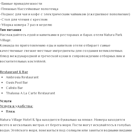
-Банные принадлежности
-Пляжные/бассейновые полотенца
-Поднос для чая и кофе с электрическим чайником (ежедневное пополнение)
-Стол для чтения с креслом
-Уборка номера 7 раз в неделю
Тип питания
Наслаждайтесь едой и напитками в ресторанах и барах отеля Natura Park
Village.
Команда по приготовлению еды и напитков отеля отбирает самые
качественные свежие местные ингредиенты для создания великолепных
блюд международной и греческой кухни в сопровождении отборных вин и
восхитительных коктейлей.
Restaurant & Bar
Ambrosia Restaurant
Oasis Pool Bar
Calisto Bar
Thalassa A La Carte Restaurant
Услуги
Услуги и удобства:
Пляж
Natura Village Hotel & Spa находится буквально на пляже. Номера находятся
всего в нескольких метрах от берега моря. Гости могут искупайтесь в голубых
водах Эгейского моря, понежиться под солнцем или заняться водными видами