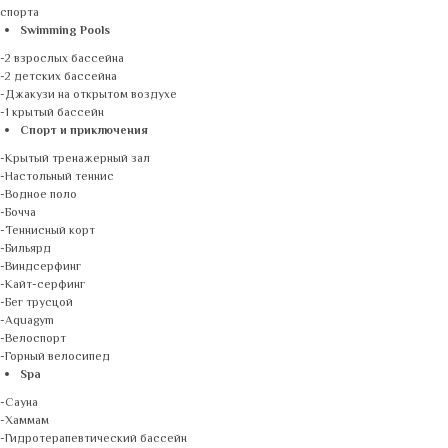
спорта
Swimming Pools
-2 взрослых бассейна
-2 детских бассейна
-Джакузи на открытом воздухе
-1 крытый бассейн
Спорт и приключения
-Крытый тренажерный зал
-Настольный теннис
-Водное поло
-Бочча
-Теннисный корт
-Бильярд
-Виндсерфинг
-Кайт-серфинг
-Бег трусцой
-Aquagym
-Велоспорт
-Горный велосипед
Spa
-Сауна
-Хаммам
-Гидротерапевтический бассейн