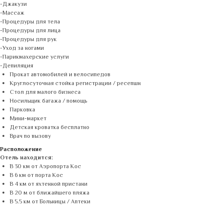
-Джакузи
-Массаж
-Процедуры для тела
-Процедуры для лица
-Процедуры для рук
-Уход за ногами
-Парикмахерские услуги
-Депиляция
Прокат автомобилей и велосипедов
Круглосуточная стойка регистрации / ресепшн
Стол для малого бизнеса
Носильщик багажа / помощь
Парковка
Мини-маркет
Детская кроватка бесплатно
Врач по вызову
Расположение
Отель находится:
В 30 км от Аэропорта Кос
В 6 км от порта Кос
В 4 км от яхтенной пристани
В 20 м от ближайшего пляжа
В 5.5 км от Больницы / Аптеки