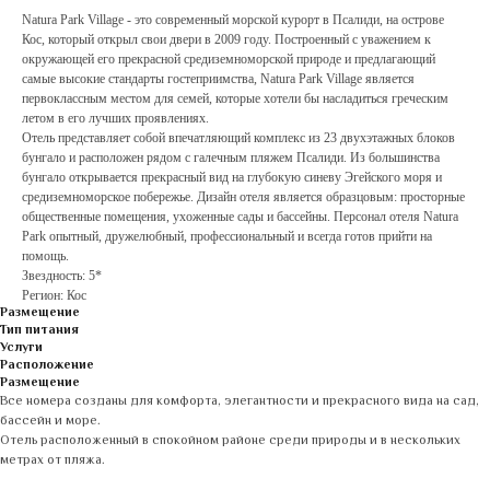
Natura Park Village - это современный морской курорт в Псалиди, на острове
Кос, который открыл свои двери в 2009 году. Построенный с уважением к
окружающей его прекрасной средиземноморской природе и предлагающий
самые высокие стандарты гостеприимства, Natura Park Village является
первоклассным местом для семей, которые хотели бы насладиться греческим
летом в его лучших проявлениях.
Отель представляет собой впечатляющий комплекс из 23 двухэтажных блоков
бунгало и расположен рядом с галечным пляжем Псалиди. Из большинства
бунгало открывается прекрасный вид на глубокую синеву Эгейского моря и
средиземноморское побережье. Дизайн отеля является образцовым: просторные
общественные помещения, ухоженные сады и бассейны. Персонал отеля Natura
Park опытный, дружелюбный, профессиональный и всегда готов прийти на
помощь.
Звездность: 5*
Регион: Кос
Размещение
Тип питания
Услуги
Расположение
Размещение
Все номера созданы для комфорта, элегантности и прекрасного вида на сад,
бассейн и море.
Отель расположенный в спокойном районе среди природы и в нескольких
метрах от пляжа.