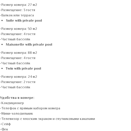
-Размер номера: 27 м2
-Размещение: 3 гостя
-Балкон или терраса
Suite with private pool
-Размер номера: 50 м2
-Размещение: 4 гостя
-Частный бассейн
Maisonette with private pool
-Размер номера: 88 м2
-Размещение: 4 гостя
-Частный бассейн
Twin with private pool
-Размер номера: 24 м2
-Размещение: 2 гостя
-Частный бассейн
Удобства в номере:
-Кондиционер
-Телефон с прямым набором номера
-Мини-холодильник
-Телевизор с плоским экраном и спутниковыми каналами
-Сейф
-Фен