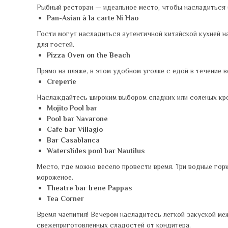
Рыбный ресторан — идеальное место, чтобы насладиться
Pan-Asian à la carte Ni Hao
Гости могут насладиться аутентичной китайской кухней н
для гостей.
Pizza Oven on the Beach
Прямо на пляже, в этом удобном уголке с едой в течение
Creperie
Наслаждайтесь широким выбором сладких или соленых креп
Mojito Pool bar
Pool bar Navarone
Cafe bar Villagio
Bar Casablanca
Waterslides pool bar Nautilus
Место, где можно весело провести время. Три водные горк
мороженое.
Theatre bar Irene Pappas
Tea Corner
Время чаепития! Вечером насладитесь легкой закуской ме
свежеприготовленных сладостей от кондитера.