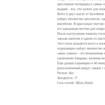
просторные интерьеры и самые с
видами - все, что нужно для спо
Всего в двух шагах от бассейнов 
найдут множество шезлонгов, г
коктейлем. В кристально чистом 
его идеальным местом для снорк
После наступления темноты гости
заказав напиток в одном из шест
Этот отель находится всего в нес
отдыхающие найдут множество н
самое главное - это бесконечны
греческими блюдами, включая мез
Еще дальше (примерно в 40 минут
расположенный вокруг гавани с 
Регион: Кос
Звездность: 5*
Сеть отелей: Mitsis Hotels