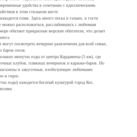
овременные удобства в сочетании с идиллическими
койствия в этом стильном месте.
находится пляж. Здесь много песка и гальки, и гости
де можно расположиться, расслабившись с любимым
море обитают прекрасные морские обитатели, что делает
линга.
 могут посмотреть вечерние развлечения для всей семьи,
и баров отеля.
кольких минутах езды от центра Кардамены (5 км), где
очных клубов, пляжных вечеринок и караоке-баров. Но
е магазины и закусочные, изобилующие любимыми
е и гирос.
ах езды) находится богатый культурой город Кос,
яхтами.