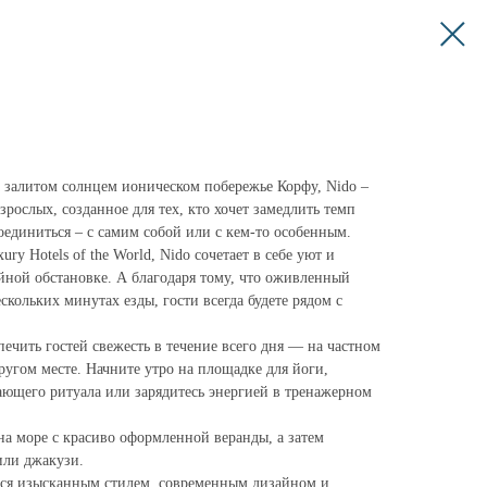
 залитом солнцем ионическом побережье Корфу, Nido –
зрослых, созданное для тех, кто хочет замедлить темп
оединиться – с самим собой или с кем-то особенным.
ry Hotels of the World, Nido сочетает в себе уют и
йной обстановке. А благодаря тому, что оживленный
скольких минутах езды, гости всегда будете рядом с
печить гостей свежесть в течение всего дня — на частном
ругом месте. Начните утро на площадке для йоги,
ающего ритуала или зарядитесь энергией в тренажерном
а море с красиво оформленной веранды, а затем
 или джакузи.
тся изысканным стилем, современным дизайном и