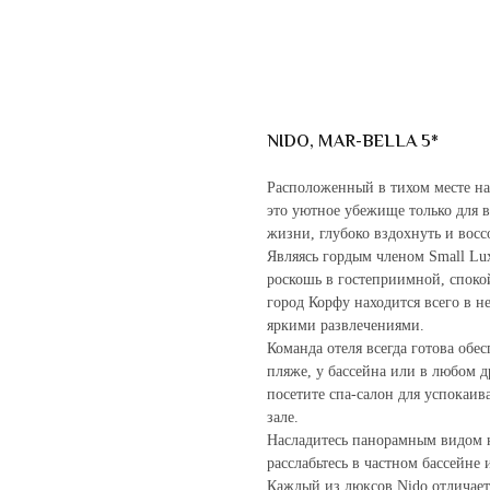
NIDO, MAR-BELLA 5*
Расположенный в тихом месте на
это уютное убежище только для в
жизни, глубоко вздохнуть и восс
Являясь гордым членом Small Luxu
роскошь в гостеприимной, споко
город Корфу находится всего в не
яркими развлечениями.
Команда отеля всегда готова обес
пляже, у бассейна или в любом д
посетите спа-салон для успокаив
зале.
Насладитесь панорамным видом н
расслабьтесь в частном бассейне
Каждый из люксов Nido отличае