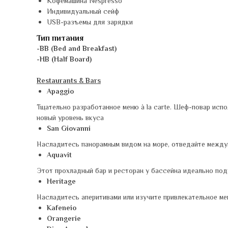
Кофемашина Nespresso
Индивидуальный сейф
USB-разъемы для зарядки
Тип питания
-BB (Bed and Breakfast)
-HB (Half Board)
Restaurants & Bars
Apaggio
Тщательно разработанное меню à la carte. Шеф-повар исп
новый уровень вкуса
San Giovanni
Насладитесь панорамным видом на море, отведайте междун
Aquavit
Этот прохладный бар и ресторан у бассейна идеально под
Heritage
Насладитесь аперитивами или изучите привлекательное ме
Kafeneio
Orangerie