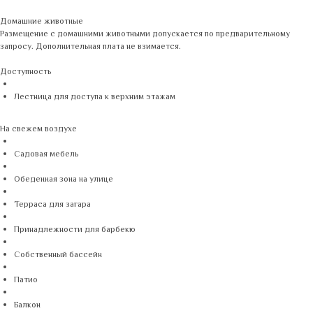
Домашние животные
Размещение с домашними животными допускается по предварительному
запросу. Дополнительная плата не взимается.
Доступность
Лестница для доступа к верхним этажам
На свежем воздухе
Садовая мебель
Обеденная зона на улице
Терраса для загара
Принадлежности для барбекю
Собственный бассейн
Патио
Балкон