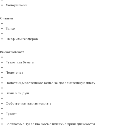
Холодильник
Спальня
Белье
Шкаф или гардероб
Ванная комната
Туалетная бумага
Полотенца
Полотенца/постельное белье за дополнительную плату
Ванна или душ
Собственная ванная комната
Туалет
Бесплатные туалетно-косметические принадлежности