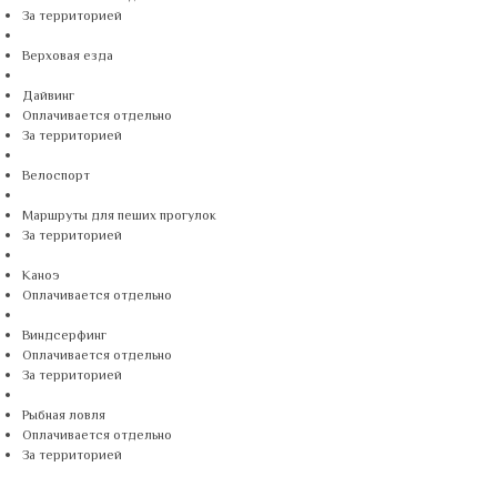
За территорией
Верховая езда
Дайвинг
Оплачивается отдельно
За территорией
Велоспорт
Маршруты для пеших прогулок
За территорией
Каноэ
Оплачивается отдельно
Виндсерфинг
Оплачивается отдельно
За территорией
Рыбная ловля
Оплачивается отдельно
За территорией