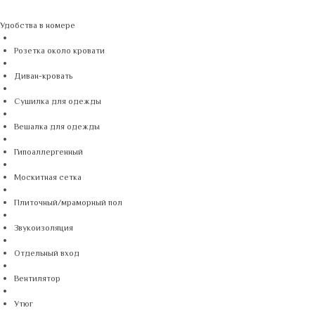
Удобства в номере
Розетка около кровати
Диван-кровать
Сушилка для одежды
Вешалка для одежды
Гипоаллергенный
Москитная сетка
Плиточный/мраморный пол
Звукоизоляция
Отдельный вход
Вентилятор
Утюг