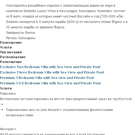
Насладитесь волшебным отдыхом с захватывающим видом на море в
комплексе Soleado Luxury Villas в Кассандре, Халкидики. Комплекс состоит
из 8 вилл, каждая из которых имеет частный бассейн и сад (700-800 м²)ю
Soleado находится в 5 минутах ходьбы (600 м) от песчаного пляжа Фурка и в
10 минутах ходьбы от деревни Фурка.
Звездность: Виллы
Регион: Халкидики
Размещение
Услуги
Тип питания
Расположение
Размещение
Exclusive Two Bedroom Villa with Sea View and Private Pool
Exclusive Three Bedroom Villa with Sea View and Private Pool
Premium 3 Bedroom Villa with Sea view and Private Pool
Premium 3 1/2 Bedroom Villa with Sea View and Private Pool
Услуги
Парковка
Бесплатная частная парковка на месте (предварительный заказ не требуется) .
Парковочные места для людей с ограниченными физическими
возможностями
Интернет
Wi-Fi предоставляется на территории всего отеля бесплатно.