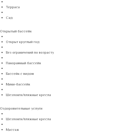
Терраса
Сад
Открытый бассейн
Открыт круглый год
Без ограничений по возрасту
Панорамный бассейн
Бассейн с видом
Мини-бассейн
Шезлонги/пляжные кресла
Оздоровительные услуги
Шезлонги/пляжные кресла
Массаж