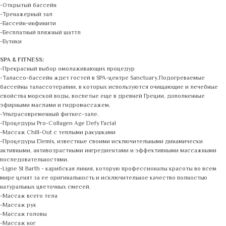
-Открытый бассейн
-Тренажерный зал
-Бассейн-инфинити
-Бесплатный пляжный шаттл
-Бутики
SPA & FITNESS:
-Прекрасный выбор омолаживающих процедур
-Талассо-бассейн ждет гостей в SPA-центре Sanctuary.Подогреваемые
бассейны талассотерапии, в которых используются очищающие и лечебные
свойства морской воды, воспетые еще в древней Греции, дополненные
эфирными маслами и гидромассажем.
-Ультрасовременный фитнес-зале.
-Процедуры Pro-Collagen Age Defy Facial
-Массаж Chill-Out с теплыми ракушками
-Процедуры Elemis, известные своими исключительными динамически
активными, антивозрастными ингредиентами и эффективными массажными
последовательностями.
-Ligne St Barth - карибская линия, которую профессионалы красоты во всем
мире ценят за ее оригинальность и исключительное качество полностью
натуральных цветочных смесей.
-Массаж всего тела
-Массаж рук
-Массаж головы
-Массаж ног