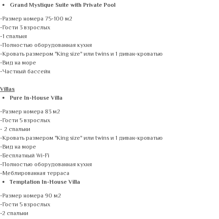
Grand Mystique Suite with Private Pool
-Размер номера 75-100 м2
-Гости 3 взрослых
-1 спальня
-Полностью оборудованная кухня
-Кровать размером "King size" или twins и 1 диван-кроватью
-Вид на море
-Частный бассейн
Villas
Pure In-House Villa
-Размер номера 83 м2
-Гости 5 взрослых
- 2 спальни
-Кровать размером "King size" или twins и 1 диван-кроватью
-Вид на море
-Бесплатный Wi-Fi
-Полностью оборудованная кухня
-Меблированная терраса
Temptation In-House Villa
-Размер номера 90 м2
-Гости 5 взрослых
-2 спальни