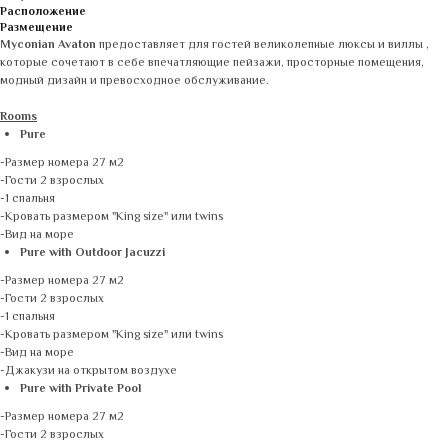
Расположение
Размещение
Myconian Avaton
предоставляет для гостей великолепные люксы и виллы ,
которые сочетают в себе впечатляющие пейзажи, просторные помещения,
модный дизайн и превосходное обслуживание.
Rooms
Pure
-Размер номера 27 м2
-Гости 2 взрослых
-1 спальня
-Кровать размером "King size" или twins
-Вид на море
Pure with Outdoor Jacuzzi
-Размер номера 27 м2
-Гости 2 взрослых
-1 спальня
-Кровать размером "King size" или twins
-Вид на море
-Джакузи на открытом воздухе
Pure with Private Pool
-Размер номера 27 м2
-Гости 2 взрослых