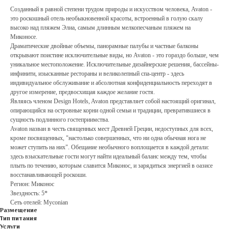
Созданный в равной степени трудом природы и искусством человека, Avaton -
это роскошный отель необыкновенной красоты, встроенный в голую скалу
высоко над пляжем Элиа, самым длинным мелкопесчаным пляжем на
Миконосе.
Драматические двойные объемы, панорамные палубы и частные балконы
открывают поистине исключительные виды, но Avaton - это гораздо больше, чем
уникальное местоположение. Исключительные дизайнерские решения, бассейны-
инфинити, изысканные рестораны и великолепный спа-центр - здесь
индивидуальное обслуживание и абсолютная конфиденциальность переходят в
другое измерение, предвосхищая каждое желание гостя.
Являясь членом Design Hotels, Avaton представляет собой настоящий оригинал,
опирающийся на островные корни одной семьи и традиции, превратившиеся в
сущность подлинного гостеприимства.
Avaton назван в честь священных мест Древней Греции, недоступных для всех,
кроме посвященных, "настолько совершенных, что ни одна обычная нога не
может ступить на них". Обещание необычного воплощается в каждой детали:
здесь взыскательные гости могут найти идеальный баланс между тем, чтобы
плыть по течению, которым славится Миконос, и зарядиться энергией в оазисе
восстанавливающей роскоши.
Регион: Миконос
Звездность: 5*
Сеть отелей: Myconian
Размещение
Тип питания
Услуги