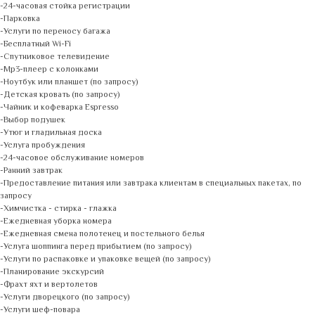
-24-часовая стойка регистрации
-Парковка
-Услуги по переносу багажа
-Бесплатный Wi-Fi
-Спутниковое телевидение
-Mp3-плеер с колонками
-Ноутбук или планшет (по запросу)
-Детская кровать (по запросу)
-Чайник и кофеварка Espresso
-Выбор подушек
-Утюг и гладильная доска
-Услуга пробуждения
-24-часовое обслуживание номеров
-Ранний завтрак
-Предоставление питания или завтрака клиентам в специальных пакетах, по
запросу
-Химчистка - стирка - глажка
-Ежедневная уборка номера
-Ежедневная смена полотенец и постельного белья
-Услуга шоппинга перед прибытием (по запросу)
-Услуги по распаковке и упаковке вещей (по запросу)
-Планирование экскурсий
-Фрахт яхт и вертолетов
-Услуги дворецкого (по запросу)
-Услуги шеф-повара