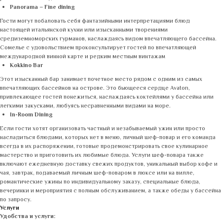
Panorama – Fine dining
Гости могут побаловать себя фантазийными интерпретациями блюд
настоящей итальянской кухни или изысканными творениями
средиземноморских гурманов, наслаждаясь видом впечатляющего бассейна.
Сомелье с удовольствием проконсультирует гостей по впечатляющей
международной винной карте и редким местным винтажам
Kokkino Bar
Этот изысканный бар занимает почетное место рядом с одним из самых
впечатляющих бассейнов на острове. Это бьющееся сердце Avaton,
привлекающее гостей понежиться, наслаждаясь коктейлями у бассейна или
легкими закусками, любуясь несравненными видами на море.
In-Room Dining
Если гости хотят организовать частный и незабываемый ужин или просто
насладиться блюдами, которых нет в меню, личный шеф-повар и его команда
всегда в их распоряжении, готовые продемонстрировать свое кулинарное
мастерство и приготовить их любимые блюда. Услуги шеф-повара также
включают ежедневную доставку свежих продуктов, уникальный выбор кофе и
чая, завтрак, подаваемый личным шеф-поваром в люксе или на вилле,
романтические ужины по индивидуальному заказу, специальные блюда,
вечеринки и мероприятия с полным обслуживанием, а также обеды у бассейна
по запросу.
Услуги
Удобства и услуги: