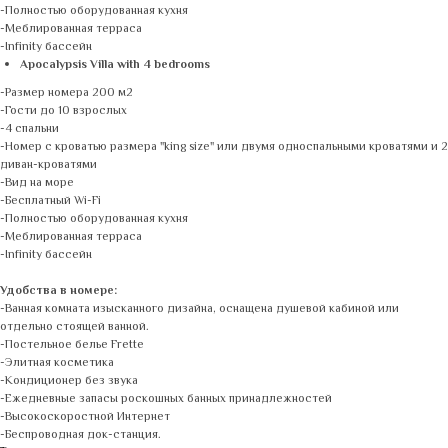
-Полностью оборудованная кухня
-Меблированная терраса
-Infinity бассейн
Apocalypsis Villa with 4 bedrooms
-Размер номера 200 м2
-Гости до 10 взрослых
-4 спальни
-Номер с кроватью размера "king size" или двумя односпальными кроватями и 2
диван-кроватями
-Вид на море
-Бесплатный Wi-Fi
-Полностью оборудованная кухня
-Меблированная терраса
-Infinity бассейн
Удобства в номере:
-Ванная комната изысканного дизайна, оснащена душевой кабиной или
отдельно стоящей ванной.
-Постельное белье Frette
-Элитная косметика
-Кондиционер без звука
-Ежедневные запасы роскошных банных принадлежностей
-Высокоскоростной Интернет
-Беспроводная док-станция.