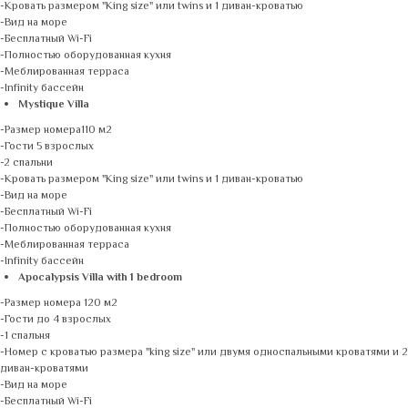
-Кровать размером "King size" или twins и 1 диван-кроватью
-Вид на море
-Бесплатный Wi-Fi
-Полностью оборудованная кухня
-Меблированная терраса
-Infinity бассейн
Mystique Villa
-Размер номера110 м2
-Гости 5 взрослых
-2 спальни
-Кровать размером "King size" или twins и 1 диван-кроватью
-Вид на море
-Бесплатный Wi-Fi
-Полностью оборудованная кухня
-Меблированная терраса
-Infinity бассейн
Apocalypsis Villa with 1 bedroom
-Размер номера 120 м2
-Гости до 4 взрослых
-1 спальня
-Номер с кроватью размера "king size" или двумя односпальными кроватями и 2
диван-кроватями
-Вид на море
-Бесплатный Wi-Fi