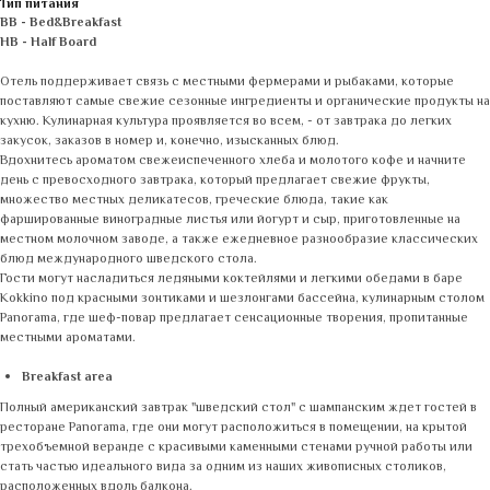
Тип питания
BB - Bed&Breakfast
HB - Half Board
Отель поддерживает связь с местными фермерами и рыбаками, которые
поставляют самые свежие сезонные ингредиенты и органические продукты на
кухню. Кулинарная культура проявляется во всем, - от завтрака до легких
закусок, заказов в номер и, конечно, изысканных блюд.
Вдохнитесь ароматом свежеиспеченного хлеба и молотого кофе и начните
день с превосходного завтрака, который предлагает свежие фрукты,
множество местных деликатесов, греческие блюда, такие как
фаршированные виноградные листья или йогурт и сыр, приготовленные на
местном молочном заводе, а также ежедневное разнообразие классических
блюд международного шведского стола.
Гости могут насладиться ледяными коктейлями и легкими обедами в баре
Kokkino под красными зонтиками и шезлонгами бассейна, кулинарным столом
Panorama, где шеф-повар предлагает сенсационные творения, пропитанные
местными ароматами.
Breakfast area
Полный американский завтрак "шведский стол" с шампанским ждет гостей в
ресторане Panorama, где они могут расположиться в помещении, на крытой
трехобъемной веранде с красивыми каменными стенами ручной работы или
стать частью идеального вида за одним из наших живописных столиков,
расположенных вдоль балкона.