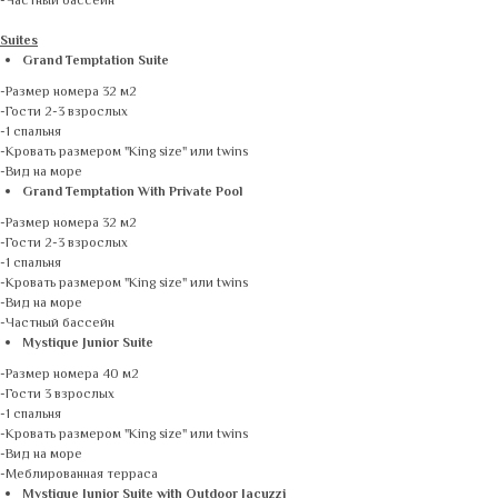
-Частный бассейн
Suites
Grand Temptation Suite
-Размер номера 32 м2
-Гости 2-3 взрослых
-1 спальня
-Кровать размером "King size" или twins
-Вид на море
Grand Temptation With Private Pool
-Размер номера 32 м2
-Гости 2-3 взрослых
-1 спальня
-Кровать размером "King size" или twins
-Вид на море
-Частный бассейн
Mystique Junior Suite
-Размер номера 40 м2
-Гости 3 взрослых
-1 спальня
-Кровать размером "King size" или twins
-Вид на море
-Меблированная терраса
Mystique Junior Suite with Outdoor Jacuzzi