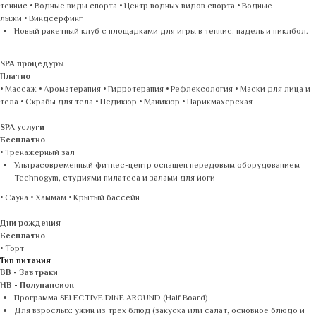
теннис • Водные виды спорта • Центр водных видов спорта • Водные
лыжи • Виндсерфинг
Новый ракетный клуб с площадками для игры в теннис, падель и пиклбол.
SPA процедуры
Платно
• Массаж • Ароматерапия • Гидротерапия • Рефлексология • Маски для лица и
тела • Скрабы для тела • Педикюр • Маникюр • Парикмахерская
SPA услуги
Бесплатно
• Тренажерный зал
Ультрасовременный фитнес-центр оснащен передовым оборудованием
Technogym, студиями пилатеса и залами для йоги
• Сауна • Хаммам • Крытый бассейн
Дни рождения
Бесплатно
• Торт
Тип питания
BB - Завтраки
HB - Полупансион
Программа SELECTIVE DINE AROUND (Half Board)
Для взрослых: ужин из трех блюд (закуска или салат, основное блюдо и