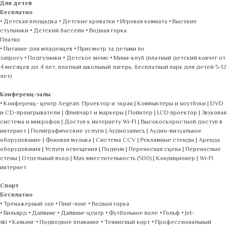
Для детей
Бесплатно
• Детская площадка • Детские кроватки • Игровая комната • Высокие
стульчики • Детский бассейн • Водная горка
Платно
• Питание для младенцев • Присмотр за детьми по
запросу • Подгузники • Детское меню • Мини-клуб (платный детский ковчег от
4 месяцев до 4 лет, платный школьный лагерь, бесплатный парк для детей 5-12
лет)
Конференц-залы
• Конференц- центр Aegean: Проектор и экран | Компьютеры и ноутбуки | DVD
и CD-проигрыватели | Флипчарт и маркеры | Пойнтер | LCD проектор | Звуковая
система и микрофон | Доступ к интернету Wi-Fi | Высокоскоростной доступ в
интернет | Полиграфические услуги | Аудиозапись | Аудио-визуальное
оборудование | Фоновая музыка | Система CCV | Рекламные стенды | Аренда
оборудования | Услуги освещения | Подиум | Переносная сцена | Переносные
стены | Отдельный вход | Max вместительность (500) | Кондиционер | Wi-Fi
интернет
Спорт
Бесплатно
• Тренажерный зал • Пинг-понг • Водная горка
• Бильярд • Дайвинг • Дайвинг-центр • Футбольное поле • Гольф • Jet-
ski • Каякинг • Подводное плавание • Теннисный корт • Профессиональный