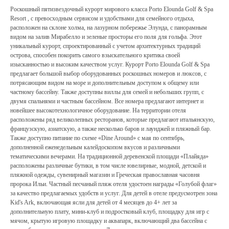
Роскошный пятизвездочный курорт мирового класса Porto Еlounda Golf & Spa
Resort , с превосходным сервисом и удобствами для семейного отдыха,
расположен на склоне холма, на лазурном побережье Элунда, с панорамным
видом на залив Мирабелло и зеленые просторы его поля для гольфа. Этот
уникальный курорт, спроектированный с учетом архитектурных традиций
острова, способен покорить самого взыскательного критика своей
изысканностью и высоким качеством услуг. Курорт Porto Elounda Golf & Spa
предлагает большой выбор оборудованных роскошных номеров и люксов, с
потрясающим видом на море и дополнительным доступом к общему или
частному бассейну. Также доступны виллы для семей и небольших групп, с
двумя спальнями и частным бассейном. Все номера предлагают интернет и
новейшее высокотехнологичное оборудование. На территории отеля
расположены ряд великолепных ресторанов, которые предлагают итальянскую,
французскую, азиатскую, а также несколько баров и лаунджей и пляжный бар.
Также доступно питание по схеме «Dine Around» с мая по сентябрь,
дополненной еженедельным калейдоскопом вкусов и различными
тематическими вечерами. На традиционной деревенской площади «Плайяда»
расположены различные бутики, в том числе ювелирные, модной, детской и
пляжной одежды, сувенирный магазин и Греческая православная часовня
пророка Ильи. Частный песчаный пляж отеля удостоен награды «Голубой флаг»
за качество предлагаемых удобств и услуг. Для детей в отеле предусмотрен зона
Kid's Ark, включающая ясли для детей от 4 месяцев до 4+ лет за
дополнительную плату, мини-клуб и подростковый клуб, площадку для игр с
мячом, крытую игровую площадку и аквапарк, включающий два бассейна с