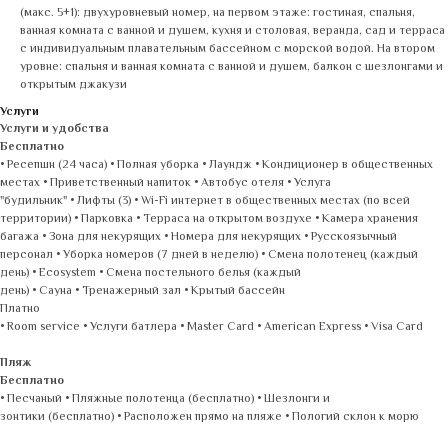
(макс. 5+1): двухуровневый номер, на первом этаже: гостиная, спальня,
ванная комната с ванной и душем, кухня и столовая, веранда, сад и терраса
с индивидуальным плавательным бассейном с морской водой. На втором
уровне: спальня и ванная комната с ванной и душем, балкон с шезлонгами и
открытым джакузи
Услуги
Услуги и удобства
Бесплатно
• Ресепшн (24 часа) • Полная уборка • Лаундж • Кондиционер в общественных
местах • Приветственный напиток • Автобус отеля • Услуга
"будильник" • Лифты (3) • Wi-Fi интернет в общественных местах (по всей
территории) • Парковка • Терраса на открытом воздухе • Камера хранения
багажа • Зона для некурящих • Номера для некурящих • Русскоязычный
персонал • Уборка номеров (7 дней в неделю) • Смена полотенец (каждый
день) • Ecosystem • Смена постельного белья (каждый
день) • Сауна • Тренажерный зал • Крытый бассейн
Платно
• Room service • Услуги батлера • Master Card • American Express • Visa Card
Пляж
Бесплатно
• Песчаный • Пляжные полотенца (бесплатно) • Шезлонги и
зонтики (бесплатно) • Расположен прямо на пляже • Пологий склон к морю