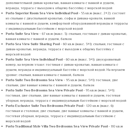
дополнительной диван-кроватью, ванная комната с ванной и душем,
веранда, терраса с выходом к общему бассейну с морской водой
Porto Superior Room Sea View Individual Pool
- 55 кв.м (макс. 2+2): состоит
из спальни с двуспальной кроватью, софы и дивана-кровати, ванной
комнаты с ванной и душем, комфортной оборудованной веранды и террасы
с индивидуальным бассейном с морской водой
Porto Suite Sea View
- 67 кв.м (макс. 3): спальня, гостиная с диван-кроватью,
ванная комната с ванной и душем, балкон
Porto Sea View Suite Sharing Pool
- 60 кв.м (макс. 3+1): спальня, гостиная с
диван-кроватью, веранда, терраса с выходом к общему бассейну с
морской водой
Porto Suite Sea View Individual Pool
- 60 кв.м (макс. 3+1): двухуровневый
номер, на первом этаже: гостиная с диван-кроватью, ванная комната с
душем, веранда и индивидуальный бассейн с морской водой. На верхнем
уровне: спальня, ванная комната с ванной, балкон
Porto Suite Two Bedrooms Sea View
- 95 кв.м (макс. 5+1): гостиная, две
спальни, две ванные комнаты с ванной и душем, балкон
Porto Suite Two Bedrooms Sea View Private Pool
- 95 кв.м (макс. 5+1):
гостиная, две спальни, две ванные комнаты с ванной и душем, гостевая
уборная, веранда, терраса с индивидуальным бассейном с морской водой
Porto Exclusive Suite Two Bedrooms Private Pool
- 120 кв.м (макс. 6):
гостиная и столовая, две спальни, две ванные комнаты с ванной и душем,
гостевая уборная, веранда, терраса с индивидуальным бассейном с
морской водой
Porto Traditional Style Villa Two Bedrooms Sea View Private Pool
- 110 кв.м