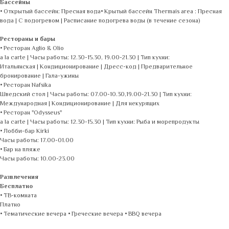
Бассейны
• Открытый бассейн: Пресная вода• Крытый бассейн Thermais area : Пресная
вода | С подогревом | Расписание подогрева воды (в течение сезона)
Рестораны и бары
• Ресторан Aglio & Olio
a la carte | Часы работы: 12.30-15.30, 19.00-21.30 | Тип кухни:
Итальянская | Кондиционирование | Дресс-код | Предварительное
бронирование | Гала-ужины
• Ресторан Nafsika
Шведский стол | Часы работы: 07.00-10.30,19.00-21.30 | Тип кухни:
Международная | Кондиционирование | Для некурящих
• Ресторан "Odysseus"
a la carte | Часы работы: 12.30-15.30 | Тип кухни: Рыба и морепродукты
• Лобби-бар Kirki
Часы работы: 17.00-01.00
• Бар на пляже
Часы работы: 10.00-23.00
Развлечения
Бесплатно
• ТВ-комната
Платно
• Тематические вечера • Греческие вечера • BBQ вечера