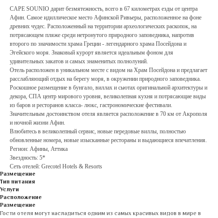
CAPE SOUNIO дарит безмятежность, всего в 67 километрах езды от центра
Афин. Самое идиллическое место Афинской Ривьеры, расположенное на фоне
древних чудес. Расположенный на территории археологических раскопок, на
потрясающем пляже среди нетронутого природного заповедника, напротив
второго по значимости храма Греции - легендарного храма Посейдона и
Эгейского моря. Знаковый курорт является идеальным фоном для
удивительных закатов и самых знаменитых полнолуний.
Отель расположен в уникальном месте с видом на Храм Посейдона и предлагает
расслабляющий отдых на берегу моря, в окружении природного заповедника.
Роскошное размещение в бунгало, виллах и сьютах оригинальной архитектуры и
декора, СПА центр мирового уровня, великолепная кухня и потрясающие виды
из баров и ресторанов класса- люкс, гастрономические фестивали.
Значительным достоинством отеля является расположение в 70 км от Акрополя
и ночной жизни Афин.
Влюбитесь в великолепный сервис, новые передовые виллы, полностью
обновленные номера, новые изысканные рестораны и выдающиеся впечатления.
Регион: Афины, Аттика
Звездность: 5*
Сеть отелей: Grecotel Hotels & Resorts
Размещение
Тип питания
Услуги
Расположение
Размещение
Гости отеля могут насладиться одним из самых красивых видов в мире в