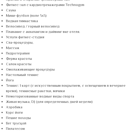
Фитнес-зал с кардиотренажерами Technogym
Сауна
Мини-футбол (поле 5x5)
Водная гимнастика
Велосипед / горный велосипед
Плавание с аквалангом и дайвинг вне отеля.
Услуги фитнес-студия
Спа-процедуры,
Массаж
Гидротерапия
Ферма красоты
Салон красоты
Омолаживающие процедуры
Настольный теннис
Йога
Теннис: 1 корт (с искусственным покрытием, с освещением в вечернее
время), теннисные ракетки, мячики
Немоторизованные водные виды спорта
Живая музыка, DJ (для определенных дней недели)
Аэробика
Курс йоги
Пешие походы
Бег трусцой
Пилатесом