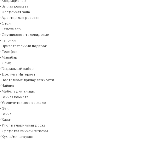
-Кондиционер
-Ванная комната
-Обеденная зона
-Адаптер для розетки
-Стол
-Телевизор
-Спутниковое телевидение
-Тапочки
-Приветственный подарок
-Телефон
-Минибар
-Сейф
-Гладильный набор
-Доступ в Интернет
-Постельные принадлежности
-Чайник
-Мебель для улицы
-Ванная комната
-Увеличительное зеркало
-Фен
-Ванна
-Халат
-Утюг и гладильная доска
-Средства личной гигиены
-Кухня/мини-кухня