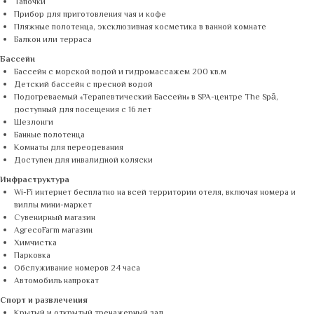
Тапочки
Прибор для приготовления чая и кофе
Пляжные полотенца, эксклюзивная косметика в ванной комнате
Балкон или терраса
Бассейн
Бассейн с морской водой и гидромассажем 200 кв.м
Детский бассейн с пресной водой
Подогреваемый «Терапевтический Бассейн» в SPA-центре The Spā,
доступный для посещения с 16 лет
Шезлонги
Банные полотенца
Комнаты для переодевания
Доступен для инвалидной коляски
Инфраструктура
Wi-Fi интернет бесплатно на всей территории отеля, включая номера и
виллы мини-маркет
Сувенирный магазин
AgrecoFarm магазин
Химчистка
Парковка
Обслуживание номеров 24 часа
Автомобиль напрокат
Спорт и развлечения
Крытый и открытый тренажерный зал