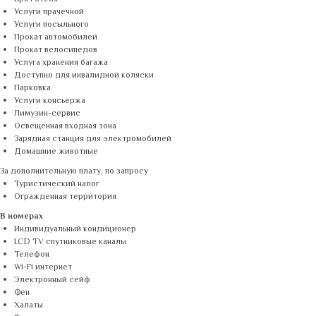
Услуги прачечной
Услуги посыльного
Прокат автомобилей
Прокат велосипедов
Услуга хранения багажа
Доступно для инвалидной коляски
Парковка
Услуги консьержа
Лимузин-сервис
Освещенная входная зона
Зарядная станция для электромобилей
Домашние животные
За дополнительную плату, по запросу
Туристический налог
Огражденная территория
В номерах
Индивидуальный кондиционер
LCD TV спутниковые каналы
Телефон
Wi-Fi интернет
Электронный сейф
Фен
Халаты