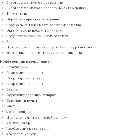
Энергоэффективное освещение
Энергоэффективное отопление/охлаждение
Термостаты
Обработка продуктов питания
Продукты питания местного производства
Органические продукты питания
Предотвращение пищевых отходов
Этика
Детские мероприятия по устойчивому развитию
Бесконтактная регистрация заезда/выезда
Конференции и мероприятия
Переводчик
Сторонний оператор
Секретарские услуги
Сторонний оператор
Beamer
Фотокопировальный аппарат
Флипчарт и ручки
Факс
Конференц-зал
Доступен для инвалидной коляски
Кондиционер
Необходима резервация
Конгресс-услуги