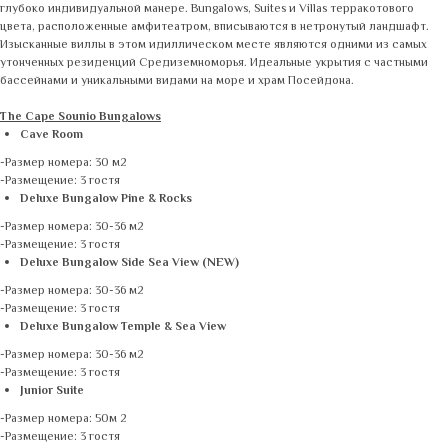
глубоко индивидуальной манере. Bungalows, Suites и Villas терракотового
цвета, расположенные амфитеатром, вписываются в нетронутый ландшафт.
Изысканные виллы в этом идиллическом месте являются одними из самых
утонченных резиденций Средиземноморья. Идеальные укрытия с частными
бассейнами и уникальными видами на море и храм Посейдона.
The Cape Sounio Bungalows
Cave Room
-Размер номера: 30 м2
-Размещение: 3 гостя
Deluxe Bungalow Pine & Rocks
-Размер номера: 30-36 м2
-Размещение: 3 гостя
Deluxe Bungalow Side Sea View (NEW)
-Размер номера: 30-36 м2
-Размещение: 3 гостя
Deluxe Bungalow Temple & Sea View
-Размер номера: 30-36 м2
-Размещение: 3 гостя
Junior Suite
-Размер номера: 50м 2
-Размещение: 3 гостя