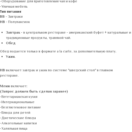
-Оборудование для приготовления чая и кофе
-Уличная мебель
Тип питания
BB
- Завтраки
HB
- Полупансион
Завтрак
- в центральном ресторане - американский буфет + натуральные и
традиционные продукты, травяной чай.
Обед
Обед подается только в формате a la carte, за дополнительную плату.
Ужин
.
HB
включает завтрак и ужин по системе "шведский стол" в главном
ресторане.
Меню
включает:
(Запрос должен быть сделан заранее)
-Вегетарианская кухня
-Интернациональные
-Безглютеновое питание
-Блюда для детей
-Диетические блюда
-Алкогольные напитки
-Халяльная пища