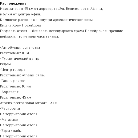
Расположение
Находиться в 45 км от аэропорта «Эл. Венизелос» г. Афины,
в 67 км от центра Афин.
Комплекс расположен внутри археологической зоны.
Вид на Храм Посейдона.
Гордость отеля — близость легендарного храма Посейдона и древние
пейзажи, что не менялись веками.
-Автобусная остановка
Расстояние: 10 м
-Туристический центр
Рядом
-Центр города
Расстояние: Athens: 67 км
-Гавань для яхт
Расстояние: 10 км
-Аэропорт
Расстояние: 45 км
Athens International Airport - ATH
-Рестораны
На территории отеля
-Магазины
На территории отеля
-Бары / пабы
На территории отеля