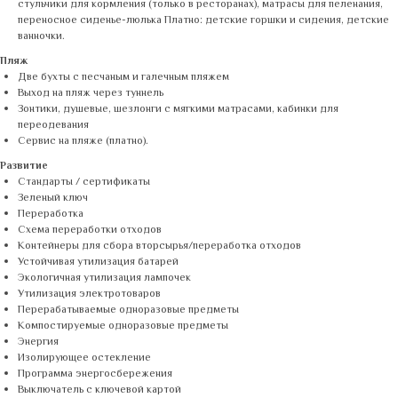
стульчики для кормления (только в ресторанах), матрасы для пеленания,
переносное сиденье-люлька Платно: детские горшки и сидения, детские
ванночки.
Пляж
Две бухты с песчаным и галечным пляжем
Выход на пляж через туннель
Зонтики, душевые, шезлонги с мягкими матрасами, кабинки для
переодевания
Сервис на пляже (платно).
Развитие
Стандарты / сертификаты
Зеленый ключ
Переработка
Схема переработки отходов
Контейнеры для сбора вторсырья/переработка отходов
Устойчивая утилизация батарей
Экологичная утилизация лампочек
Утилизация электротоваров
Перерабатываемые одноразовые предметы
Компостируемые одноразовые предметы
Энергия
Изолирующее остекление
Программа энергосбережения
Выключатель с ключевой картой