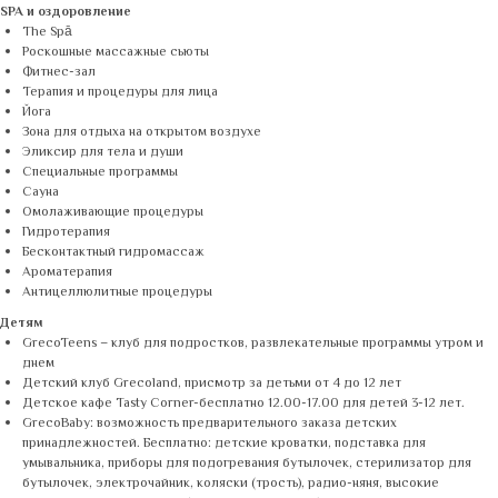
SPA и оздоровление
The Spā
Роскошные массажные сьюты
Фитнес-зал
Терапия и процедуры для лица
Йога
Зона для отдыха на открытом воздухе
Эликсир для тела и души
Специальные программы
Саунa
Омолаживающие процедуры
Гидротерапия
Бесконтактный гидромассаж
Ароматерапия
Антицеллюлитные процедуры
Детям
GrecoTeens – клуб для подростков, развлекательные программы утром и
днем
Детский клуб Grecoland, присмотр за детьми от 4 до 12 лет
Детское кафе Tasty Corner-бесплатно 12.00-17.00 для детей 3-12 лет.
GrecoBaby: возможность предварительного заказа детских
принадлежностей. Бесплатно: детские кроватки, подставка для
умывальника, приборы для подогревания бутылочек, стерилизатор для
бутылочек, электрочайник, коляски (трость), радио-няня, высокие