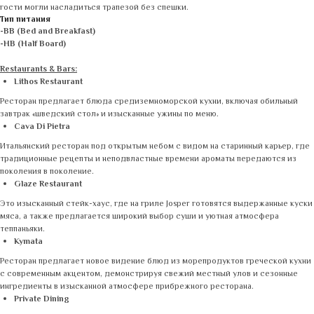
гости могли насладиться трапезой без спешки.
Тип питания
-BB (Bed and Breakfast)
-HB (Half Board)
Restaurants & Bars:
Lithos Restaurant
Ресторан предлагает блюда средиземноморской кухни, включая обильный
завтрак «шведский стол» и изысканные ужины по меню.
Cava Di Pietra
Итальянский ресторан под открытым небом с видом на старинный карьер, где
традиционные рецепты и неподвластные времени ароматы передаются из
поколения в поколение.
Glaze Restaurant
Это изысканный стейк-хаус, где на гриле Josper готовятся выдержанные куски
мяса, а также предлагается широкий выбор суши и уютная атмосфера
теппаньяки.
Kymata
Ресторан предлагает новое видение блюд из морепродуктов греческой кухни
с современным акцентом, демонстрируя свежий местный улов и сезонные
ингредиенты в изысканной атмосфере прибрежного ресторана.
Private Dining