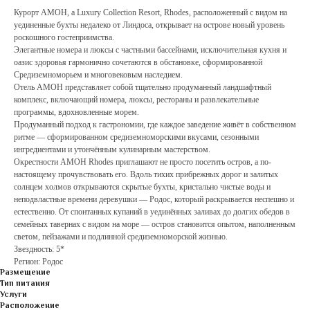
Курорт AMOH, a Luxury Collection Resort, Rhodes, расположенный с видом на
уединенные бухты недалеко от Линдоса, открывает на острове новый уровень
роскошного гостеприимства.
Элегантные номера и люксы с частными бассейнами, исключительная кухня и
оазис здоровья гармонично сочетаются в обстановке, сформированной
Средиземноморьем и многовековым наследием.
Отель AMOH представляет собой тщательно продуманный ландшафтный
комплекс, включающий номера, люксы, рестораны и развлекательные
программы, вдохновленные морем.
Продуманный подход к гастрономии, где каждое заведение живёт в собственном
ритме — сформированном средиземноморскими вкусами, сезонными
ингредиентами и утончённым кулинарным мастерством.
Окрестности AMOH Rhodes приглашают не просто посетить остров, а по-
настоящему прочувствовать его. Вдоль тихих прибрежных дорог и залитых
солнцем холмов открываются скрытые бухты, кристально чистые воды и
неподвластные времени деревушки — Родос, который раскрывается неспешно и
естественно. От спонтанных купаний в уединённых заливах до долгих обедов в
семейных тавернах с видом на море — остров становится опытом, наполненным
светом, пейзажами и подлинной средиземноморской жизнью.
Звездность: 5*
Регион: Родос
Размещение
Тип питания
Услуги
Расположение