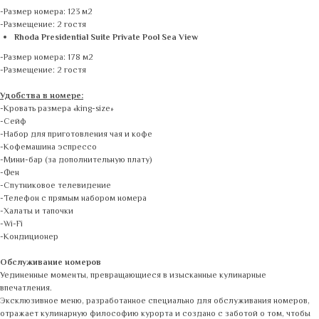
-Размер номера: 123 м2
-Размещение: 2 гостя
Rhoda Presidential Suite Private Pool Sea View
-Размер номера: 178 м2
-Размещение: 2 гостя
Удобства в номере:
-Кровать размера «king-size»
-Сейф
-Набор для приготовления чая и кофе
-Кофемашина эспрессо
-Мини-бар (за дополнительную плату)
-Фен
-Спутниковое телевидение
-Телефон с прямым набором номера
-Халаты и тапочки
-Wi-Fi
-Кондиционер
Обслуживание номеров
Уединенные моменты, превращающиеся в изысканные кулинарные
впечатления.
Эксклюзивное меню, разработанное специально для обслуживания номеров,
отражает кулинарную философию курорта и создано с заботой о том, чтобы