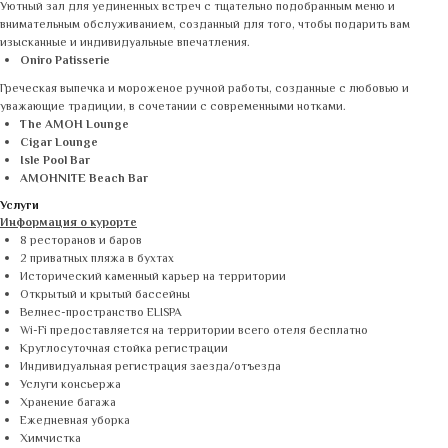
Уютный зал для уединенных встреч с тщательно подобранным меню и
внимательным обслуживанием, созданный для того, чтобы подарить вам
изысканные и индивидуальные впечатления.
Oniro Patisserie
Греческая выпечка и мороженое ручной работы, созданные с любовью и
уважающие традиции, в сочетании с современными нотками.
The AMOH Lounge
Cigar Lounge
Isle Pool Bar
AMOHNITE Beach Bar
Услуги
Информация о курорте
8 ресторанов и баров
2 приватных пляжа в бухтах
Исторический каменный карьер на территории
Открытый и крытый бассейны
Велнес-пространство ELISPA
Wi-Fi предоставляется на территории всего отеля бесплатно
Круглосуточная стойка регистрации
Индивидуальная регистрация заезда/отъезда
Услуги консьержа
Хранение багажа
Ежедневная уборка
Химчистка