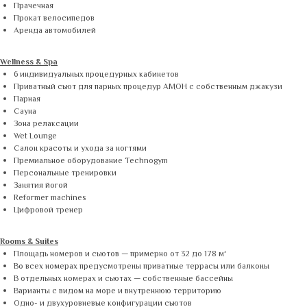
Прачечная
Прокат велосипедов
Аренда автомобилей
Wellness & Spa
6 индивидуальных процедурных кабинетов
Приватный сьют для парных процедур AMOH с собственным джакузи
Парная
Сауна
Зона релаксации
Wet Lounge
Салон красоты и ухода за ногтями
Премиальное оборудование Technogym
Персональные тренировки
Занятия йогой
Reformer machines
Цифровой тренер
Rooms & Suites
Площадь номеров и сьютов — примерно от 32 до 178 м²
Во всех номерах предусмотрены приватные террасы или балконы
В отдельных номерах и сьютах — собственные бассейны
Варианты с видом на море и внутреннюю территорию
Одно- и двухуровневые конфигурации сьютов