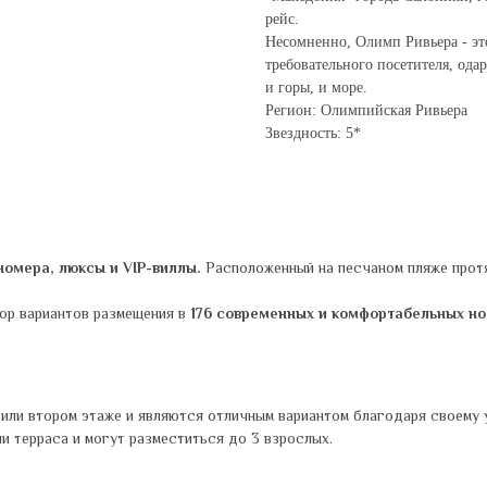
рейс.
Несомненно, Олимп Ривьера - эт
требовательного посетителя, ода
и горы, и море.
Регион: Олимпийская Ривьера
Звездность: 5*
номера, люксы и VIP-виллы.
Расположенный на песчаном пляже протя
бор вариантов размещения в
176 современных и комфортабельных но
или втором этаже и являются отличным вариантом благодаря своему у
ли терраса и могут разместиться до 3 взрослых.