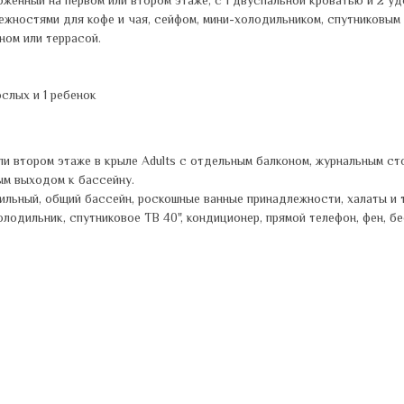
женный на первом или втором этаже, с 1 двуспальной кроватью и 2 
ежностями для кофе и чая, сейфом, мини-холодильником, спутниковым
ном или террасой.
слых и 1 ребенок
ли втором этаже в крыле Adults с отдельным балконом, журнальным ст
ым выходом к бассейну.
тильный, общий бассейн, роскошные ванные принадлежности, халаты и 
олодильник, спутниковое ТВ 40", кондиционер, прямой телефон, фен, б