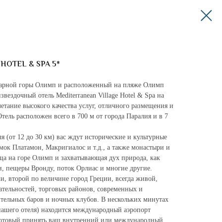
HOTEL & SPA 5*
дарной горы Олимп и расположенный на пляже Олимп
вездочный отель Mediterranean Village Hotel & Spa на
четание высокого качества услуг, отличного размещения и
тель расположен всего в 700 м от города Паралия и в 7
я (от 12 до 30 км) вас ждут исторические и культурные
амок Платамон, Макригиалос и т.д., а также монастыри и
а на горе Олимп и захватывающая дух природа, как
и, пещеры Вронду, поток Орлиас и многие другие.
и, второй по величине город Греции, всегда живой,
тельностей, торговых районов, современных и
тельных баров и ночных клубов. В нескольких минутах
 нашего отеля) находится международный аэропорт
готовый принять ваш внутренний или международный