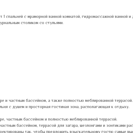
1 спальней с мраморной ванной комнатой, гидромассажной ванной и д
журнальным столиком со стульями.
ре и частным бассейном, а также полностью меблированной террасой. 
льня с душем и просторная гостиная зона, располагающая к отдыху.
ре, частным бассейном и полностью меблированной террасой.
 частным бассейном, террасой для загара, шезлонгами и зонтиками ра
оектированы так, чтобы предложить взыскательному гостю самые вы