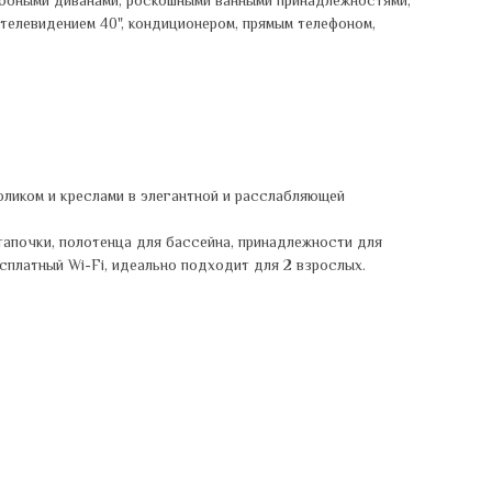
удобными диванами, роскошными ванными принадлежностями,
 телевидением 40", кондиционером, прямым телефоном,
оликом и креслами в элегантной и расслабляющей
тапочки, полотенца для бассейна, принадлежности для
есплатный Wi-Fi, идеально подходит для 2 взрослых.