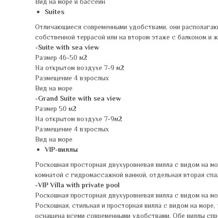
Вид на море и бассейн
Suites
Отличающиеся современными удобствами, они располагают 
собственной террасой или на втором этаже с балконом и 
-Suite with sea view
Размер 46-50 м2
На открытом воздухе 7-9 м2
Размещение 4 взрослых
Вид на море
-Grand Suite with sea view
Размер 50 м2
На открытом воздухе 7-9м2
Размещение 4 взрослых
Вид на море
VIP-виллы
Роскошная просторная двухуровневая вилла с видом на мо
комнатой с гидромассажной ванной, отдельная вторая спа
-VIP Villa with private pool
Роскошная просторная двухуровневая вилла с видом на мо
Роскошная, стильная и просторная вилла с видом на море,
оснащена всеми современными удобствами. Обе виллы спр