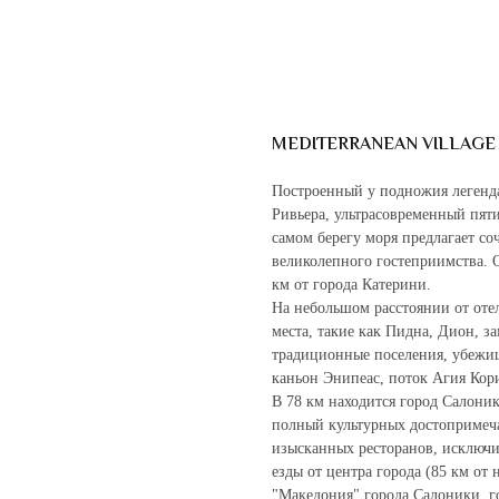
MEDITERRANEAN VILLAGE 
Построенный у подножия леген
Ривьера, ультрасовременный пятиз
самом берегу моря предлагает со
великолепного гостеприимства. О
км от города Катерини.
На небольшом расстоянии от отел
места, такие как Пидна, Дион, з
традиционные поселения, убежищ
каньон Энипеас, поток Агия Кор
В 78 км находится город Салоник
полный культурных достопримеча
изысканных ресторанов, исключи
езды от центра города (85 км от
"Македония" города Салоники, 