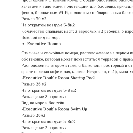
Просторный и стильный номер с общим бассейном, располо
халатами и тапочками, полотенцами для бассейна, принадл
феном, бесплатным Wi-Fi, полностью меблированным балко
Размер 30 м2
На открытом воздухе 5-8м2
Количество спальных мест: 2 взрослых и 2 ребенка, 3 взро
Боковой вид на море
Executive Rooms
Стильные и спокойные номера, расположенные на первом и
обстановке, которая может похвастаться террасой с прям
Расположен на втором этаже, с балконом, просторный и с
приготовления кофе и чая, машина Nespresso, сейф, мини-х
-Executive Double Room Sharing Pool
Размер 26 м2
На открытом воздухе 5-8 м2
Размещение 2 взрослых
Вид на море и бассейн
-Executive Double Room Swim Up
Размер 26м2
На открытом воздухе 5-8м2
Размещение 2 взрослых