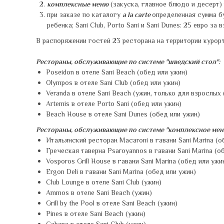
комплексные меню
(закуска, главное блюдо и десерт) 
при заказе по каталогу
a la carte
определенная сумма бу
ребенка; Sani Club, Porto Sani и Sani Dunes: 25 евро за 
В распоряжении гостей 23 ресторана на территории курорт
Рестораны, обслуживающие по системе "шведский стол":
Poseidon в отеле Sani Beach (обед или ужин)
Olympos в отеле Sani Club (обед или ужин)
Veranda в отеле Sani Beach (ужин, только для взрослых (
Artemis в отеле Porto Sani (обед или ужин)
Beach House в отеле Sani Dunes (обед или ужин)
Рестораны, обслуживающие по системе "комплексное меню" 
Итальянский ресторан Macaroni в гавани Sani Marina (о
Греческая таверна Psaroyannos в гавани Sani Marina (о
Vosporos Grill House в гавани Sani Marina (обед или ужи
Ergon Deli в гавани Sani Marina (обед или ужин)
Club Lounge в отеле Sani Club (ужин)
Ammos в отеле Sani Beach (ужин)
Grill by the Pool в отеле Sani Beach (ужин)
Pines в отеле Sani Beach (ужин)