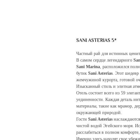
SANI ASTERIAS 5*
Частный рай для истинных ценит
В самом сердце легендарного
San
Sani Marina
, расположился полн
бутик
Sani Asterias
. Этот шедевр
жемчужиной курорта, готовой оч
Изысканный стиль и элитная атм
Отель состоит всего из 59 элег
уединенности. Каждая деталь ин
материалы, такие как мрамор, де
окружающей природой.
Гости
Sani Asterias
наслаждаются 
чистой водой Эгейского моря. И
расслабиться в полном комфорте,
Именно здесь находят свое убеж