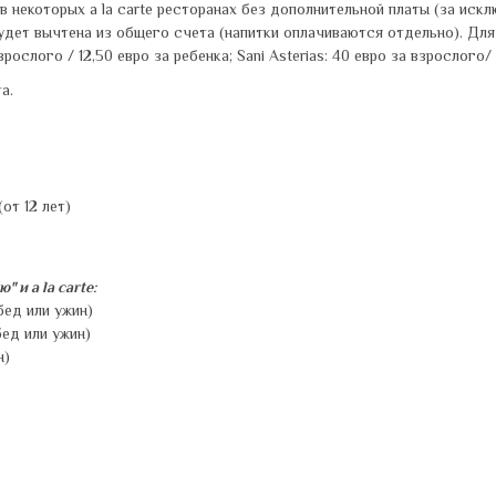
в некоторых a la carte ресторанах без дополнительной платы (за иск
дет вычтена из общего счета (напитки оплачиваются отдельно). Для г
взрослого / 12,50 евро за ребенка; Sani Asterias: 40 евро за взрослого/
а.
от 12 лет)
и a la carte:
бед или ужин)
бед или ужин)
н)