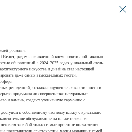
елей роскоши.
i Resort
, рядом с оживленной космополитичной гаванью
остью обновленный в 2024–2025 годах уникальный отель-
 архитектурного искусства и дизайна стал настоящей
аровать даже самых взыскательных гостей.
осфера.
антных резиденций, создавая ощущение эксклюзивности и
терьера продумана до совершенства: натуральные
рево и камень, создают утонченную гармонию с
доступом к собственному частному пляжу с кристально
сключительное обслуживание на пляже позволяет
 оставляя за собой только самые приятные впечатления.
ище представители аристократии, члены монарших семей