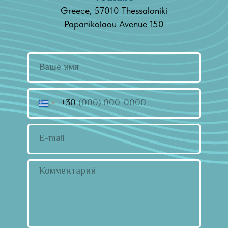
Greece, 57010 Thessaloniki
Papanikolaou Avenue 150
+30